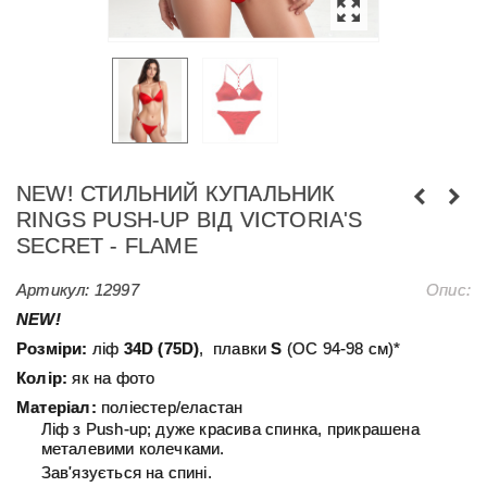
NEW! СТИЛЬНИЙ КУПАЛЬНИК
RINGS PUSH-UP ВІД VICTORIA'S
SECRET - FLAME
Артикул:
12997
Опис:
NEW!
Розміри:
ліф
34D (75D)
,
плавки
S
(ОС 94-98 см)*
Колір:
як на фото
Матеріал:
поліестер/еластан
Ліф з Push-up; дуже красива спинка, прикрашена
металевими колечками.
Зав'язується на спині.