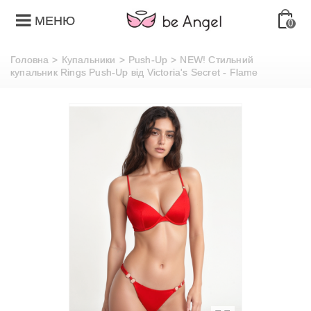
МЕНЮ
0
Головна
>
Купальники
>
Push-Up
>
NEW! Стильний
купальник Rings Push-Up від Victoria's Secret - Flame